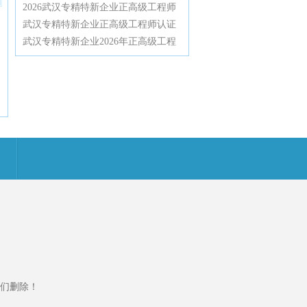
辩一次通关
师认证辅导全攻略，资深专家带你高
2026武汉专精特新企业正高级工程师
效通过高级职称评审
认证辅导：深度解密评审规则与通关
武汉专精特新企业正高级工程师认证
技巧，助你轻松拿下高工职称
辅导：2026年不唯论文、不限学历，
武汉专精特新企业2026年正高级工程
业绩薄弱也能破格直评
师职称申报实操辅导与评审要点全解
析
们删除！