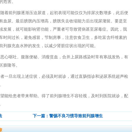
的危害。
，随着前列腺逐渐压迫尿道，起初表现可能仅仅为排尿次数增多，此后便
有血尿。最后膀胱内压增高，膀胱失去收缩能力后出现尿潴留。要是至
续发展，就可能影响肾功能，严重者可导致肾病甚至尿毒症。因此，我
车时间过长，避免感冒，节制房事，注意饮食卫生，多吃富含纤维素的
前列腺充血水肿的发生，以减少肾脏症状出现的可能。
、恶心呕吐、腹胀便秘、消瘦贫血，合并上尿路感染时常有寒战发热，有
区膨隆等。
患者一旦出现上述症状，必须及时就诊，通过直肠指诊和泌尿系统超声检
。
希望能给患者带来帮助。得了前列腺增生不容轻视，及时到医院就诊，配
。
法
下一篇：
警惕不良习惯导致前列腺增生
章