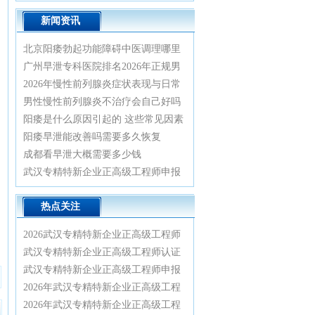
新闻资讯
北京阳痿勃起功能障碍中医调理哪里
看比较好
广州早泄专科医院排名2026年正规男
科诊疗指南
2026年慢性前列腺炎症状表现与日常
预防治疗方法
男性慢性前列腺炎不治疗会自己好吗
阳痿是什么原因引起的 这些常见因素
要重视
阳痿早泄能改善吗需要多久恢复
成都看早泄大概需要多少钱
武汉专精特新企业正高级工程师申报
认证全流程实战辅导与业绩材料优化
热点关注
指南2026
2026武汉专精特新企业正高级工程师
认证绿色通道：专家一对一精准辅
武汉专精特新企业正高级工程师认证
导，轻松通关正高评审
辅导：2026年绿色通道已开启，申报
武汉专精特新企业正高级工程师申报
条件与材料清单全解析
实战指南：2026政策红利与通关全流
2026年武汉专精特新企业正高级工程
程详解
师认证辅导特训营：从资格审核到答
2026年武汉专精特新企业正高级工程