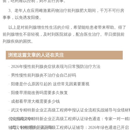
留，吃药难以控制，则不宜行房事。
3、老年人在应用雌激素药物治疗前列腺肥大期间，千万不可行房
事事，以免诱发阳痿。
以上是对前列腺增生性生活的介绍，希望能给患者带来帮助。得了
前列腺增生不容轻视，及时到医院就诊，配合医生治疗。早日摆脱前
列腺疾病的困扰。
浏览这篇文章的人还在关注
·
2026年慢性前列腺炎症状表现与日常预防治疗方法
·
男性慢性前列腺炎不治疗会自己好吗
·
阳痿是什么原因引起的 这些常见因素要重视
·
阳痿早泄能改善吗需要多久恢复
·
成都看早泄大概需要多少钱
·
武汉专精特新企业正高级工程师申报认证全流程实战辅导与业绩材
优化指南2026
·
2026武汉专精特新企业正高级工程师认证绿色通道：专家一对一精
辅导，轻松通关正高评审
·
武汉专精特新企业正高级工程师认证辅导：2026年绿色通道已开启