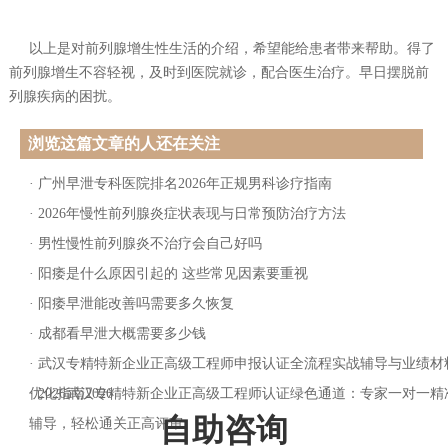
以上是对前列腺增生性生活的介绍，希望能给患者带来帮助。得了
前列腺增生不容轻视，及时到医院就诊，配合医生治疗。早日摆脱前
列腺疾病的困扰。
浏览这篇文章的人还在关注
·
广州早泄专科医院排名2026年正规男科诊疗指南
·
2026年慢性前列腺炎症状表现与日常预防治疗方法
·
男性慢性前列腺炎不治疗会自己好吗
·
阳痿是什么原因引起的 这些常见因素要重视
·
阳痿早泄能改善吗需要多久恢复
·
成都看早泄大概需要多少钱
·
武汉专精特新企业正高级工程师申报认证全流程实战辅导与业绩材
优化指南2026
·
2026武汉专精特新企业正高级工程师认证绿色通道：专家一对一精
自助咨询
辅导，轻松通关正高评审