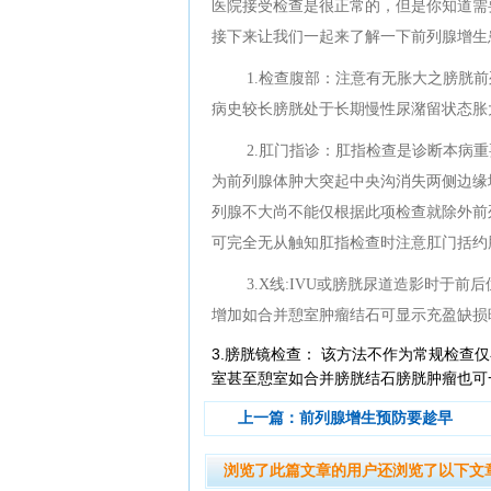
医院接受检查是很正常的，但是你知道需
接下来让我们一起来了解一下前列腺增生
1.检查腹部：注意有无胀大之膀胱
病史较长膀胱处于长期慢性尿潴留状态胀
2.肛门指诊：肛指检查是诊断本病
为前列腺体肿大突起中央沟消失两侧边缘
列腺不大尚不能仅根据此项检查就除外前
可完全无从触知肛指检查时注意肛门括约
3.X线:IVU或膀胱尿道造影时于
增加如合并憩室肿瘤结石可显示充盈缺损
3.膀胱镜检查： 该方法不作为常规检
室甚至憩室如合并膀胱结石膀胱肿瘤也可
上一篇：
前列腺增生预防要趁早
浏览了此篇文章的用户还浏览了以下文