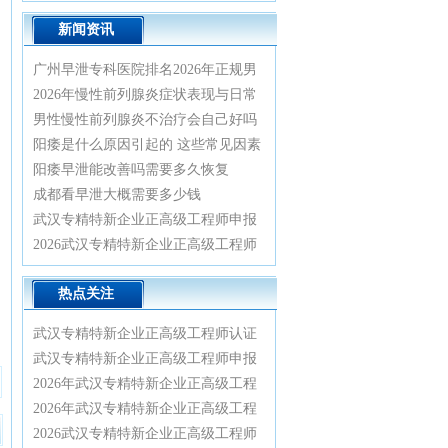
新闻资讯
广州早泄专科医院排名2026年正规男
科诊疗指南
2026年慢性前列腺炎症状表现与日常
预防治疗方法
男性慢性前列腺炎不治疗会自己好吗
阳痿是什么原因引起的 这些常见因素
要重视
阳痿早泄能改善吗需要多久恢复
成都看早泄大概需要多少钱
武汉专精特新企业正高级工程师申报
认证全流程实战辅导与业绩材料优化
2026武汉专精特新企业正高级工程师
指南2026
认证绿色通道：专家一对一精准辅
热点关注
导，轻松通关正高评审
武汉专精特新企业正高级工程师认证
辅导：2026年绿色通道已开启，申报
武汉专精特新企业正高级工程师申报
条件与材料清单全解析
实战指南：2026政策红利与通关全流
2026年武汉专精特新企业正高级工程
程详解
师认证辅导特训营：从资格审核到答
2026年武汉专精特新企业正高级工程
辩一次通关
师认证辅导全攻略，资深专家带你高
2026武汉专精特新企业正高级工程师