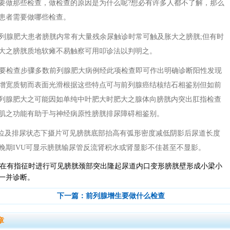
要做那些检查，做检查的原因是为什么呢?想必有许多人都不了解，那么
患者需要做哪些检查。
前列腺肥大患者膀胱内常有大量残余尿触诊时常可触及胀大之膀胱;但有时
大之膀胱质地软瘫不易触察可用叩诊法以判明之。
重要检查步骤多数前列腺肥大病例经此项检查即可作出明确诊断阳性发现
增宽质韧而表面光滑根据这些特点可与前列腺癌结核结石相鉴别但如前
列腺肥大之可能因如单纯中叶肥大时肥大之腺体向膀胱内突出肛指检查
肌之功能有助于与神经病原性膀胱排尿障碍相鉴别。
前后位及排尿状态下摄片可见膀胱底部抬高有弧形密度减低阴影后尿道长度
晚期IVU可显示膀胱输尿管反流肾积水或肾显影不佳甚至不显影。
查仅在有指征时进行可见膀胱颈部突出隆起尿道内口变形膀胱壁形成小梁小
一并诊断。
下一篇：
前列腺增生要做什么检查
章