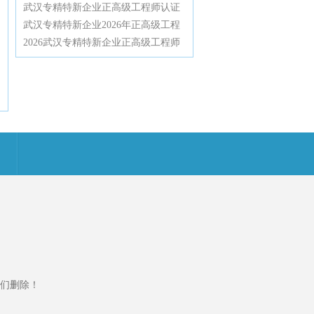
效通过高级职称评审
认证辅导：深度解密评审规则与通关
武汉专精特新企业正高级工程师认证
技巧，助你轻松拿下高工职称
辅导：2026年不唯论文、不限学历，
武汉专精特新企业2026年正高级工程
业绩薄弱也能破格直评
师职称申报实操辅导与评审要点全解
2026武汉专精特新企业正高级工程师
析
职称申报全流程实战辅导与评审要点
深度解析
们删除！