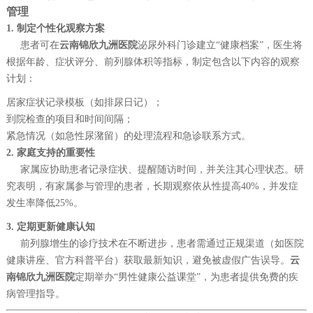
管理
1. 制定个性化观察方案
患者可在
云南锦欣九洲医院
泌尿外科门诊建立“健康档案”，医生将
根据年龄、症状评分、前列腺体积等指标，制定包含以下内容的观察
计划：
居家症状记录模板（如排尿日记）；
到院检查的项目和时间间隔；
紧急情况（如急性尿潴留）的处理流程和急诊联系方式。
2. 家庭支持的重要性
家属应协助患者记录症状、提醒随访时间，并关注其心理状态。研
究表明，有家属参与管理的患者，长期观察依从性提高40%，并发症
发生率降低25%。
3. 定期更新健康认知
前列腺增生的诊疗技术在不断进步，患者需通过正规渠道（如医院
健康讲座、官方科普平台）获取最新知识，避免被虚假广告误导。
云
南锦欣九洲医院
定期举办“男性健康公益课堂”，为患者提供免费的疾
病管理指导。