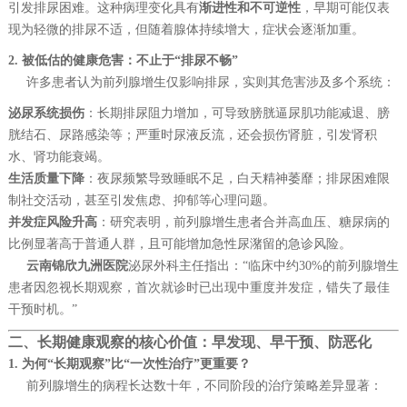
引发排尿困难。这种病理变化具有
渐进性和不可逆性
，早期可能仅表
现为轻微的排尿不适，但随着腺体持续增大，症状会逐渐加重。
2. 被低估的健康危害：不止于“排尿不畅”
许多患者认为前列腺增生仅影响排尿，实则其危害涉及多个系统：
泌尿系统损伤
：长期排尿阻力增加，可导致膀胱逼尿肌功能减退、膀
胱结石、尿路感染等；严重时尿液反流，还会损伤肾脏，引发肾积
水、肾功能衰竭。
生活质量下降
：夜尿频繁导致睡眠不足，白天精神萎靡；排尿困难限
制社交活动，甚至引发焦虑、抑郁等心理问题。
并发症风险升高
：研究表明，前列腺增生患者合并高血压、糖尿病的
比例显著高于普通人群，且可能增加急性尿潴留的急诊风险。
云南锦欣九洲医院
泌尿外科主任指出：“临床中约30%的前列腺增生
患者因忽视长期观察，首次就诊时已出现中重度并发症，错失了最佳
干预时机。”
二、长期健康观察的核心价值：早发现、早干预、防恶化
1. 为何“长期观察”比“一次性治疗”更重要？
前列腺增生的病程长达数十年，不同阶段的治疗策略差异显著：