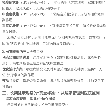
轻度症状期
（IPSS评分≤7分）：可能仅需生活方式调整（如减少咖啡
因摄入、避免久坐），无需药物或手术；
中度症状期
（IPSS评分8-19分）：需结合药物治疗，定期评估疗效和
副作用；
重度症状期
（IPSS评分≥20分）：可能需要手术干预，但术后仍需监测
复发风险。
若缺乏长期观察，患者可能在无症状期忽视潜在风险，或在治疗后
因“症状缓解”而停止随访，导致病情反复或恶化。
2. 长期观察的三大关键目标
动态监测病情进展
：通过定期检查（如前列腺体积测量、尿流率检
测），精准判断增生速度和症状严重程度；
优化治疗方案
：根据病情变化及时调整药物剂量或种类，避免“一刀
切”治疗带来的副作用；
预防并发症
：早期识别尿潴留、肾功能损伤等预警信号，提前采取干
预措施。
三、长期健康观察的“黄金标准”：从居家管理到医院监测
1. 居家自我观察：掌握3个核心指标
患者可通过日常记录，初步判断病情变化：