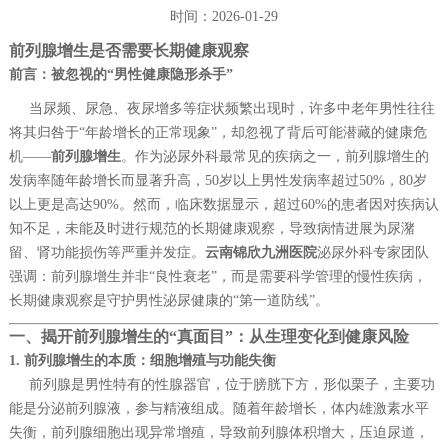
时间：2026-01-29
前列腺增生是否需要长期健康观察
前言：被忽视的“男性健康隐形杀手”
当尿频、尿急、夜尿增多等症状频繁出现时，许多中老年男性往往
将其归咎于“年龄增长的正常现象”，却忽视了背后可能潜藏的健康危
机——
前列腺增生
。作为泌尿外科最常见的疾病之一，前列腺增生的
发病率随年龄增长而显著升高，50岁以上男性发病率超过50%，80岁
以上更是高达90%。然而，临床数据显示，超过60%的患者因对疾病认
知不足，未能及时进行规范的长期健康观察，导致病情进展为尿潴
留、肾功能损伤等严重并发症。
云南锦欣九洲医院
泌尿外科专家团队
强调：前列腺增生并非“良性衰老”，而是需要科学管理的慢性疾病，
长期健康观察是守护男性泌尿健康的“第一道防线”。
一、揭开前列腺增生的“真面目”：从生理变化到健康风险
1. 前列腺增生的本质：细胞增殖与功能失衡
前列腺是男性特有的性腺器官，位于膀胱下方，形似栗子，主要功
能是分泌前列腺液，参与精液组成。随着年龄增长，体内雄激素水平
失衡，前列腺细胞出现异常增殖，导致前列腺体积增大，压迫尿道，