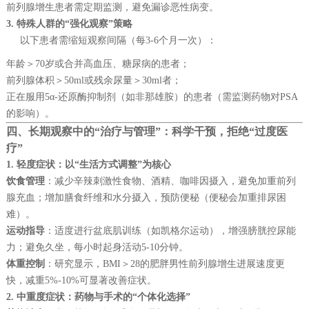
前列腺增生患者需定期监测，避免漏诊恶性病变。
3. 特殊人群的“强化观察”策略
以下患者需缩短观察间隔（每3-6个月一次）：
年龄＞70岁或合并高血压、糖尿病的患者；
前列腺体积＞50ml或残余尿量＞30ml者；
正在服用5α-还原酶抑制剂（如非那雄胺）的患者（需监测药物对PSA
的影响）。
四、长期观察中的“治疗与管理”：科学干预，拒绝“过度医
疗”
1. 轻度症状：以“生活方式调整”为核心
饮食管理
：减少辛辣刺激性食物、酒精、咖啡因摄入，避免加重前列
腺充血；增加膳食纤维和水分摄入，预防便秘（便秘会加重排尿困
难）。
运动指导
：适度进行盆底肌训练（如凯格尔运动），增强膀胱控尿能
力；避免久坐，每小时起身活动5-10分钟。
体重控制
：研究显示，BMI＞28的肥胖男性前列腺增生进展速度更
快，减重5%-10%可显著改善症状。
2. 中重度症状：药物与手术的“个体化选择”