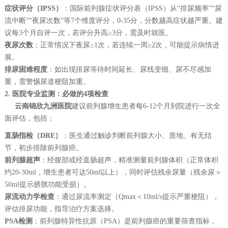
症状评分（IPSS）
：国际前列腺症状评分表（IPSS）从“排尿频率”“尿
流中断”“夜尿次数”等7个维度评分，0-35分，分数越高症状越严重。建
议每3个月自评一次，若评分升高≥3分，需及时就医。
夜尿次数
：正常情况下夜尿≤1次，若连续一周≥2次，可能提示病情进
展。
排尿困难程度
：如出现排尿等待时间延长、尿线变细、尿不尽感加
重，需警惕尿道梗阻加重。
2. 医院专业监测：必做的4项检查
云南锦欣九洲医院
建议前列腺增生患者每6-12个月到院进行一次全
面评估，包括：
直肠指检（DRE）
：医生通过触诊判断前列腺大小、质地、有无结
节，初步排除前列腺癌。
前列腺超声
：经腹部或经直肠超声，精准测量前列腺体积（正常体积
约20-30ml，增生患者可达50ml以上），同时评估残余尿量（残余尿＞
50ml提示膀胱功能受损）。
尿流动力学检查
：通过尿流率测定（Qmax＜10ml/s提示严重梗阻），
评估排尿功能，指导治疗方案选择。
PSA检测
：前列腺特异性抗原（PSA）是前列腺癌的重要筛查指标，