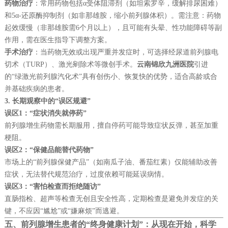
药物治疗
：常用药物包括α受体阻滞剂（如坦索罗辛，缓解排尿困难）
和5α-还原酶抑制剂（如非那雄胺，缩小前列腺体积）。需注意：药物
起效缓慢（非那雄胺需6个月以上），且可能有头晕、性功能障碍等副
作用，需在医生指导下调整方案。
手术治疗
：当药物无效或出现严重并发症时，可选择经尿道前列腺电
切术（TURP）、激光剜除术等微创手术。
云南锦欣九洲医院
引进
的“绿激光前列腺汽化术”具有创伤小、恢复快的优势，适合高龄或合
并基础疾病的患者。
3. 长期观察中的“误区规避”
误区1：“症状消失就停药”
前列腺增生药物需长期服用，擅自停药可能导致症状反弹，甚至加重
梗阻。
误区2：“保健品能替代药物”
市场上的“前列腺保健产品”（如南瓜子油、番茄红素）仅能辅助改善
症状，无法替代规范治疗，过度依赖可能延误病情。
误区3：“害怕检查而拒绝随访”
直肠指检、超声等检查无创且安全性高，定期检查是避免并发症的关
键，不应因“尴尬”或“嫌麻烦”而逃避。
五、前列腺增生患者的“终身健康计划”：从现在开始，科学