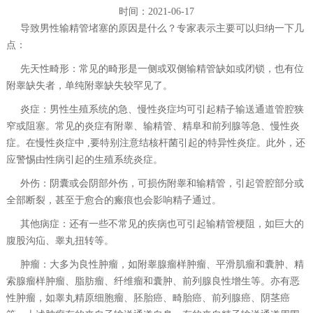
时间：2021-06-17
导致男性输精管堵塞的原因是什么？专家表示主要可以归纳一下几
点：
先天性畸形：常见的畸形是一侧或双侧输精管缺如或闭锁，也有位
附睾缺失者，单纯附睾缺失较罕见了。
炎症：男性生殖系统的急、慢性炎症均可引起精子输送通道管腔狭
窄或阻塞。常见的炎症有附睾、输精管、精阜和前列腺等急、慢性炎
症。在慢性炎症中 ,要特别注意结核杆菌引起的特异性炎症。此外，还
应警惕由性病引起的生殖系统炎症。
外伤：阴囊或会阴部外伤，可损伤附睾和输精管，引起管腔部分或
全部断裂，甚至于愈合的瘢痕也会影响精子通过。
其他病症：还有一些不常见的疾病也可引起输精管梗阻，如巨大的
腹股沟疝、睾丸扭转等。
肿瘤：大多为良性肿瘤，如附睾腺瘤样肿瘤、平滑肌瘤和囊肿、精
索腺瘤样肿瘤、脂肪瘤、纤维瘤和囊肿、前列腺良性增生等。亦有恶
性肿瘤，如睾丸精原细胞瘤、胚胎癌、畸胎癌、前列腺癌、阴茎癌