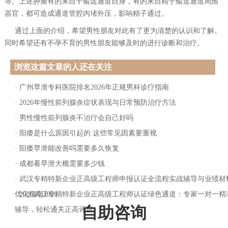
等。上述肿瘤有的来自子输送通道自身，有的来自精子输送通道周围
器官，都可造成通道管腔内堵外压，影响精子通过。
通过上面的介绍，希望男性朋友对此有了更为清楚的认识和了解。
同时希望还有不孕不育的男性朋友能够及时的进行诊断和治疗。
浏览这篇文章的人还在关注
·
广州早泄专科医院排名2026年正规男科诊疗指南
·
2026年慢性前列腺炎症状表现与日常预防治疗方法
·
男性慢性前列腺炎不治疗会自己好吗
·
阳痿是什么原因引起的 这些常见因素要重视
·
阳痿早泄能改善吗需要多久恢复
·
成都看早泄大概需要多少钱
·
武汉专精特新企业正高级工程师申报认证全流程实战辅导与业绩材
优化指南2026
·
2026武汉专精特新企业正高级工程师认证绿色通道：专家一对一精
自助咨询
辅导，轻松通关正高评审