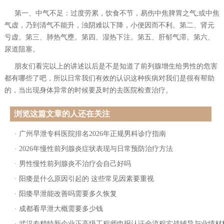
第一、中气不足：过度劳累，饮食不节，易伤中焦脾胃之气;或中焦
气虚，乃到清气不能升，浊阴难以下降，小便因而不利。第二、肾元
亏虚。第三、肺热气壅。第四、湿热下注。第五、肝郁气滞。第六、
尿道阻塞。
朋友们看完以上的讲述以后是不是知道了前列腺增生给男性的危害
都有哪些了吧，所以日常我们有效的认识这种疾病对我们是很有帮助
的，当出现身体异常的时候要及时的去医院检查治疗。
浏览这篇文章的人还在关注
·
广州早泄专科医院排名2026年正规男科诊疗指南
·
2026年慢性前列腺炎症状表现与日常预防治疗方法
·
男性慢性前列腺炎不治疗会自己好吗
·
阳痿是什么原因引起的 这些常见因素要重视
·
阳痿早泄能改善吗需要多久恢复
·
成都看早泄大概需要多少钱
·
武汉专精特新企业正高级工程师申报认证全流程实战辅导与业绩材