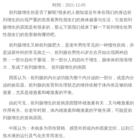
时间：2021-12-05
前列腺增生你是否了解呢?很多的人都知道近年来在我们的身边前
列增生的出现严重的危害着男性朋友们的身体健康与生活，引发前列
腺增生的原因是有很多的，那么下面我们就来了解一下前列增生给男
性朋友们的危害都有哪些吧。
前列腺增生又称前列腺肥大，是老年男性常见的一种慢性疾病，亦
是泌尿外科的常见病之一。前列腺在男性45岁左右开始出现两种趋
势：一部分趋向于萎缩，另一部分人则趋向于增生，腺体体积渐渐增
大，形成了前列腺增生。 前列腺增生的病因
西医认为：前列腺的内分泌功能为整个内分泌的一部分，或是内分
泌的效应器。前列腺的发育和生理状态的维持依赖于体内有足够的雄
激素，尤其是雄激素和雌激素的平衡。
由此可见，前列腺增生的发病原因暨怀雄激素有关，又与雌激素的
作用有关。在老年时期，体内雄激素和雌激素的平衡失调，可能是前
列腺增生的发病原因。
中医认为：本病多为劳伤肾精、感受外邪或内外因素交织，以到三
焦水液的运行及气化失常而发生。