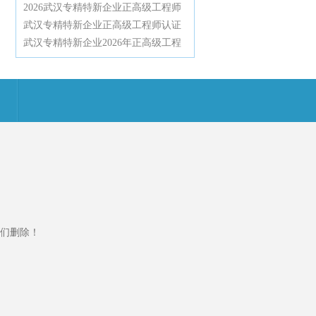
辩一次通关
师认证辅导全攻略，资深专家带你高
2026武汉专精特新企业正高级工程师
效通过高级职称评审
认证辅导：深度解密评审规则与通关
武汉专精特新企业正高级工程师认证
技巧，助你轻松拿下高工职称
辅导：2026年不唯论文、不限学历，
武汉专精特新企业2026年正高级工程
业绩薄弱也能破格直评
师职称申报实操辅导与评审要点全解
析
们删除！