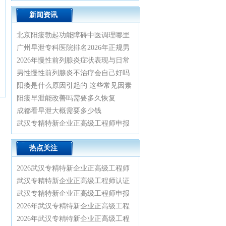
新闻资讯
北京阳痿勃起功能障碍中医调理哪里
看比较好
广州早泄专科医院排名2026年正规男
科诊疗指南
2026年慢性前列腺炎症状表现与日常
预防治疗方法
男性慢性前列腺炎不治疗会自己好吗
阳痿是什么原因引起的 这些常见因素
要重视
阳痿早泄能改善吗需要多久恢复
成都看早泄大概需要多少钱
武汉专精特新企业正高级工程师申报
认证全流程实战辅导与业绩材料优化
热点关注
指南2026
2026武汉专精特新企业正高级工程师
认证绿色通道：专家一对一精准辅
武汉专精特新企业正高级工程师认证
导，轻松通关正高评审
辅导：2026年绿色通道已开启，申报
武汉专精特新企业正高级工程师申报
条件与材料清单全解析
实战指南：2026政策红利与通关全流
2026年武汉专精特新企业正高级工程
程详解
师认证辅导特训营：从资格审核到答
2026年武汉专精特新企业正高级工程