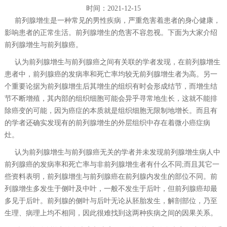
时间：2021-12-15
前列腺增生是一种常见的男性疾病，严重危害着患者的身心健康，
影响患者的正常生活。前列腺增生的危害不容忽视。下面为大家介绍
前列腺增生与前列腺癌。
认为前列腺增生与前列腺癌之间有关联的学者发现，在前列腺增生
患者中，前列腺癌的发病率和死亡率均较无前列腺增生者为高。另一
个重要论据为前列腺增生后其增生的组织有时会形成结节，而增生结
节不断增殖，其内部的组织细胞可能会异乎寻常地生长，这就不能排
除癌变的可能，因为癌症的本质就是组织细胞无限制地增长。而且有
的学者还确实发现有的前列腺增生的外层组织中存在着微小癌症病
灶。
认为前列腺增生与前列腺癌无关的学者并未发现前列腺增生病人中
前列腺癌的发病率和死亡率与非前列腺增生者有什么不同;而且其它一
些资料表明，前列腺增生与前列腺癌在前列腺内发生的部位不同。前
列腺增生多发生于侧叶及中叶，一般不发生于后叶，但前列腺癌却最
多见于后叶。前列腺的侧叶与后叶无论从胚胎发生，解剖部位，乃至
生理、病理上均不相同，因此很难找到这两种疾病之间的因果关系。