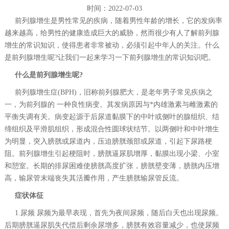
时间：2022-07-03
前列腺增生是男性常见的疾病，随着男性年龄的增长，它的发病率
越来越高，给男性的健康造成巨大的威胁，然而很少有人了解前列腺
增生的常识知识，使得患者非常被动，必须引起中年人的关注。什么
是前列腺增生呢?让我们一起来学习一下前列腺增生的常识知识吧。
什么是前列腺增生呢?
前列腺增生症(BPH)，旧称前列腺肥大，是老年男子常见疾病之
一，为前列腺的 一种良性病变。其发病原因与*内雄激素与雌激素的
平衡失调有关。病变起源于后尿道黏膜下的中叶或侧叶的腺组织、结
缔组织及平滑肌组织，形成混合性圆球状结节。以两侧叶和中叶增生
为明显，突入膀胱或尿道内，压迫膀胱颈部或尿道，引起下尿路梗
阻。前列腺增生引起梗阻时，膀胱逼尿肌增厚，黏膜出现小梁、小室
和憩室。长期的排尿困难使膀胱高度扩张，膀胱壁变薄，膀胱内压增
高，输尿管末端丧失其活瓣作用，产生膀胱输尿管反流。
症状体征
1.尿频 尿频为最早表现，首先为夜间尿频，随后白天也出现尿频。
后期膀胱逼尿肌失代偿后剩余尿增多，膀胱有效容量减少，也使尿频