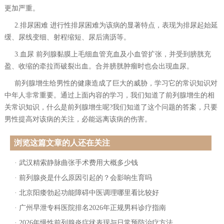
更加严重。
2.排尿困难 进行性排尿困难为该病的显著特点，表现为排尿起始延
缓、尿线变细、射程缩短、尿后滴沥等。
3.血尿 前列腺黏膜上毛细血管充血及小血管扩张，并受到膀胱充
盈、收缩的牵拉而破裂出血。合并膀胱肿瘤时也会出现血尿。
前列腺增生给男性的健康造成了巨大的威胁，学习它的常识知识对
中年人非常重要。通过上面内容的学习，我们知道了前列腺增生的相
关常识知识，什么是前列腺增生呢?我们知道了这个问题的答案，只要
男性提高对该病的关注，必能远离该病的伤害。
浏览这篇文章的人还在关注
·
武汉精索静脉曲张手术费用大概多少钱
·
前列腺炎是什么原因引起的？会影响生育吗
·
北京阳痿勃起功能障碍中医调理哪里看比较好
·
广州早泄专科医院排名2026年正规男科诊疗指南
·
2026年慢性前列腺炎症状表现与日常预防治疗方法