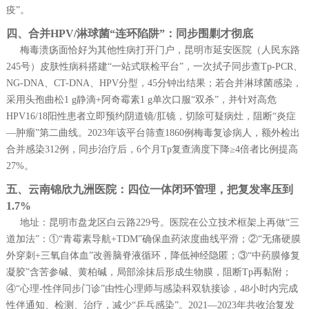
疫”。
四、合并HPV/淋球菌“连环陷阱”：同步围剿才彻底
梅毒溃疡面恰好为其他性病打开门户，昆明市延安医院（人民东路
245号）皮肤性病科搭建“一站式联检平台”，一次拭子同步查Tp-PCR、
NG-DNA、CT-DNA、HPV分型，45分钟出结果；若合并淋球菌感染，
采用头孢曲松1 g静滴+阿奇霉素1 g单次口服“双杀”，并针对高危
HPV16/18阳性患者立即预约阴道镜/肛镜，切除可疑病灶，阻断“炎症
—肿瘤”第二曲线。2023年该平台筛查1860例梅毒复诊病人，额外检出
合并感染312例，同步治疗后，6个月Tp复查滴度下降≥4倍者比例提高
27%。
五、云南锦欣九洲医院：四位一体闭环管理，把复发率压到
1.7%
地址：昆明市盘龙区白云路229号。医院在公立技术框架上再做“三
道加法”：①“青霉素导航+TDM”确保血药浓度曲线平滑；②“无痛硬膜
外穿刺+三氧自体血”改善脑脊液循环，降低神经隐匿；③“中药膜修复
凝胶”含苦参碱、黄柏碱，局部涂抹后形成生物膜，阻断Tp再黏附；
④“心理-性伴同步门诊”由性心理师与感染科双轨接诊，48小时内完成
性伴通知、检测、治疗，减少“乒乓感染”。2021—2023年共收治复发