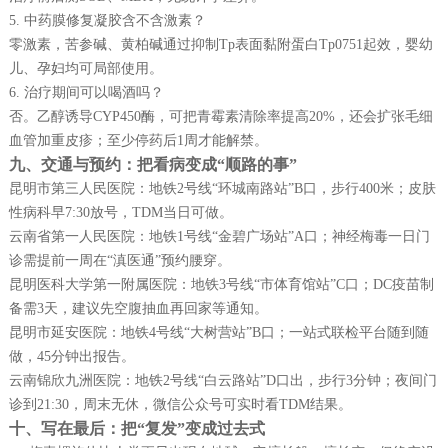
5. 中药膜修复凝胶含不含激素？
零激素，苦参碱、黄柏碱通过抑制Tp表面黏附蛋白Tp0751起效，婴幼
儿、孕妇均可局部使用。
6. 治疗期间可以喝酒吗？
否。乙醇诱导CYP450酶，可把青霉素清除率提高20%，还会扩张毛细
血管加重皮疹；至少停药后1周才能解禁。
九、交通与预约：把看病变成“顺路的事”
昆明市第三人民医院：地铁2号线“环城南路站”B口，步行400米；皮肤
性病科早7:30放号，TDM当日可做。
云南省第一人民医院：地铁1号线“金碧广场站”A口；神经梅毒一日门
诊需提前一周在“滇医通”预约腰穿。
昆明医科大学第一附属医院：地铁3号线“市体育馆站”C口；DC疫苗制
备需3天，建议先空腹抽血再回家等通知。
昆明市延安医院：地铁4号线“大树营站”B口；一站式联检平台随到随
做，45分钟出报告。
云南锦欣九洲医院：地铁2号线“白云路站”D口出，步行3分钟；夜间门
诊到21:30，周末无休，微信公众号可实时看TDM结果。
十、写在最后：把“复发”变成过去式