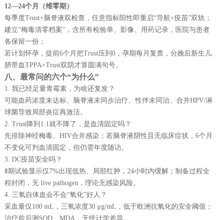
12—24个月（维零期）
每季度Trust+脑脊液双检查，任意指标阳性即重启“导航+疫苗”双轨；
建立“梅毒清零档案”，含所有检验单、影像、用药记录，医院与患者
各保留一份；
若计划怀孕，提前6个月把Trust压到0，孕期每月复查，分娩后新生儿
脐带血TPPA+Trust双阴才算圆满句号。
八、最常问的六个“为什么”
1. 我已经足量青霉素，为啥还复发？
可能血药浓度未达标、脑脊液未同步治疗、性伴未同治、合并HPV/淋
球菌导致局部炎症再激活。
2. Trust降到1:1就不降了，是血清固定吗？
先排除神经梅毒、HIV合并感染；若脑脊液阴性且无临床症状，6个月
不变化可判血清固定，但仍需年度随访。
3. DC疫苗安全吗？
Ⅱ期试验显示仅7%出现低热、局部红肿，24小时内缓解；制备过程全
程封闭，无 live pathogen，理论无感染风险。
4. 三氧自体血会不会“氧化”好人？
采血量仅100 mL，三氧浓度30 μg/mL，低于欧洲抗氧化的安全阈值；
治疗前后测SOD、MDA，无统计学差异。