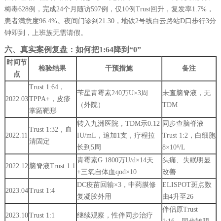
梅毒628例，完成24个月随访597例，仅10例Trust回升，复发率1.7%，
患者满意度96.4%。夜间门诊到21:30，地铁2号线白云路站D口步行3分
钟即到，上班族无需请假。
六、真实案例复盘：如何把1:64降到“0”
时间节
检验结果
干预措施
备注
点
Trust 1:64，
苄星青霉素240万U×3周
未查脑脊液，无
2022.03
TPPA+，皮疹
（外院）
TDM
掌跖靶形
转入九洲医院，TDM示0.12
同步查脑脊液
Trust 1:32，血
2022.11
IU/mL，追加1支，疗程拉
Trust 1:2，白细胞
清固定
长到5周
8×10⁶/L
青霉素G 1800万U/d×14天
头痛、失眠明显
2022.12
脑脊液Trust 1:1
+三氧自体血qod×10
改善
DC疫苗回输×3，中药膜修
ELISPOT斑点数
2023.04
Trust 1:4
复凝胶外用
由4升至26
伴侣原Trust
2023.10
Trust 1:1
继续观察，性伴同步治疗