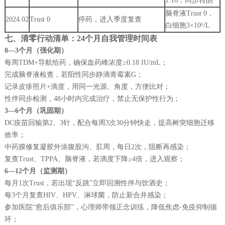
1:16，同步转阴
脑脊液Trust 0，
2024.02
Trust 0
停药，进入季度复查
白细胞3×10⁶/L
七、清零行动清单：24个月自我管理时间表
0—3个月（强化期）
每周TDM+导航给药，确保血药峰浓度≥0.18 IU/mL；
完成脑脊液检查，若阳性同步静滴青霉素G；
记录皮疹照片+滴度，用同一光源、角度，方便比对；
性伴同步检测，48小时内完成治疗，禁止无保护性行为；
3—6个月（巩固期）
DC疫苗回输第2、3针，配合每周3次30分钟快走，提高树突细胞迁移
效率；
中药膜修复凝胶外涂腹股沟、肛周，每日2次，阻断再感染；
复查Trust、TPPA、脑脊液，若滴度下降≥4倍，进入观察；
6—12个月（监测期）
每月1次Trust，若出现“反跳”立即回溯性伴与饮酒史；
每3个月复查HIV、HPV、淋球菌，防止新合并感染；
参加医院“愈后俱乐部”，心理师带领正念训练，降低焦虑-免疫抑制循
环；