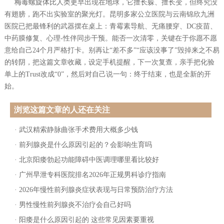
梅毒螺旋体比人类更早出现在地球，它擅长躲、擅长变，但终究没
有翅膀，跑不出实验室的聚光灯。昆明多家公立医院与云南锦欣九洲
医院已把最锋利的武器摆在桌上：青霉素导航、无痛腰穿、DC疫苗、
中药膜修复、心理-性伴同步干预。能否一次清零，关键在于你愿不愿
意给自己24个月严格打卡。别再让“差不多”“应该没事了”毁掉来之不易
的转阴，把这篇文章收藏，设定手机提醒，下一次复查，亲手把化验
单上的Trust改成“0”，然后对自己说一句：终于结束，也是全新的开
始。
浏览这篇文章的人还在关注
·
武汉精索静脉曲张手术费用大概多少钱
·
前列腺炎是什么原因引起的？会影响生育吗
·
北京阳痿勃起功能障碍中医调理哪里看比较好
·
广州早泄专科医院排名2026年正规男科诊疗指南
·
2026年慢性前列腺炎症状表现与日常预防治疗方法
·
男性慢性前列腺炎不治疗会自己好吗
·
阳痿是什么原因引起的 这些常见因素要重视