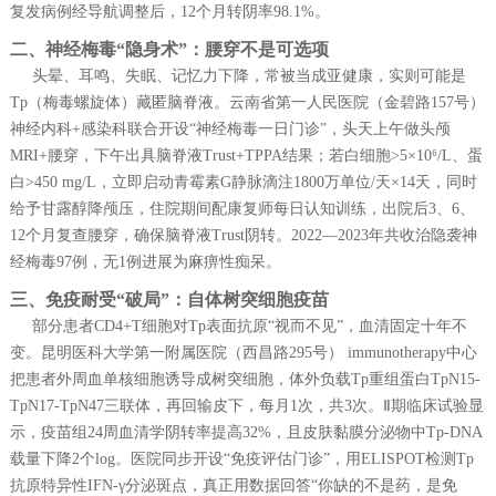
复发病例经导航调整后，12个月转阴率98.1%。
二、神经梅毒“隐身术”：腰穿不是可选项
头晕、耳鸣、失眠、记忆力下降，常被当成亚健康，实则可能是
Tp（梅毒螺旋体）藏匿脑脊液。云南省第一人民医院（金碧路157号）
神经内科+感染科联合开设“神经梅毒一日门诊”，头天上午做头颅
MRI+腰穿，下午出具脑脊液Trust+TPPA结果；若白细胞>5×10⁶/L、蛋
白>450 mg/L，立即启动青霉素G静脉滴注1800万单位/天×14天，同时
给予甘露醇降颅压，住院期间配康复师每日认知训练，出院后3、6、
12个月复查腰穿，确保脑脊液Trust阴转。2022—2023年共收治隐袭神
经梅毒97例，无1例进展为麻痹性痴呆。
三、免疫耐受“破局”：自体树突细胞疫苗
部分患者CD4+T细胞对Tp表面抗原“视而不见”，血清固定十年不
变。昆明医科大学第一附属医院（西昌路295号） immunotherapy中心
把患者外周血单核细胞诱导成树突细胞，体外负载Tp重组蛋白TpN15-
TpN17-TpN47三联体，再回输皮下，每月1次，共3次。Ⅱ期临床试验显
示，疫苗组24周血清学阴转率提高32%，且皮肤黏膜分泌物中Tp-DNA
载量下降2个log。医院同步开设“免疫评估门诊”，用ELISPOT检测Tp
抗原特异性IFN-γ分泌斑点，真正用数据回答“你缺的不是药，是免