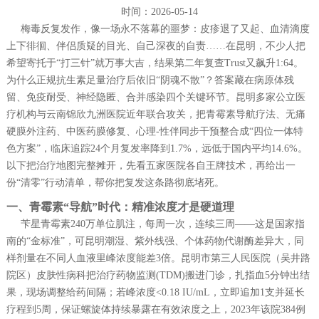
时间：2026-05-14
梅毒反复发作，像一场永不落幕的噩梦：皮疹退了又起、血清滴度
上下徘徊、伴侣质疑的目光、自己深夜的自责……在昆明，不少人把
希望寄托于“打三针”就万事大吉，结果第二年复查Trust又飙升1:64。
为什么正规抗生素足量治疗后依旧“阴魂不散”？答案藏在病原体残
留、免疫耐受、神经隐匿、合并感染四个关键环节。昆明多家公立医
疗机构与云南锦欣九洲医院近年联合攻关，把青霉素导航疗法、无痛
硬膜外注药、中医药膜修复、心理-性伴同步干预整合成“四位一体特
色方案”，临床追踪24个月复发率降到1.7%，远低于国内平均14.6%。
以下把治疗地图完整摊开，先看五家医院各自王牌技术，再给出一
份“清零”行动清单，帮你把复发这条路彻底堵死。
一、青霉素“导航”时代：精准浓度才是硬道理
苄星青霉素240万单位肌注，每周一次，连续三周——这是国家指
南的“金标准”，可昆明潮湿、紫外线强、个体药物代谢酶差异大，同
样剂量在不同人血液里峰浓度能差3倍。昆明市第三人民医院（吴井路
院区）皮肤性病科把治疗药物监测(TDM)搬进门诊，扎指血5分钟出结
果，现场调整给药间隔；若峰浓度<0.18 IU/mL，立即追加1支并延长
疗程到5周，保证螺旋体持续暴露在有效浓度之上，2023年该院384例