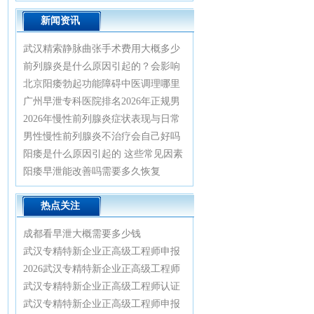
新闻资讯
武汉精索静脉曲张手术费用大概多少
钱
前列腺炎是什么原因引起的？会影响
生育吗
北京阳痿勃起功能障碍中医调理哪里
看比较好
广州早泄专科医院排名2026年正规男
科诊疗指南
2026年慢性前列腺炎症状表现与日常
预防治疗方法
男性慢性前列腺炎不治疗会自己好吗
阳痿是什么原因引起的 这些常见因素
要重视
阳痿早泄能改善吗需要多久恢复
热点关注
成都看早泄大概需要多少钱
武汉专精特新企业正高级工程师申报
认证全流程实战辅导与业绩材料优化
2026武汉专精特新企业正高级工程师
指南2026
认证绿色通道：专家一对一精准辅
武汉专精特新企业正高级工程师认证
导，轻松通关正高评审
辅导：2026年绿色通道已开启，申报
武汉专精特新企业正高级工程师申报