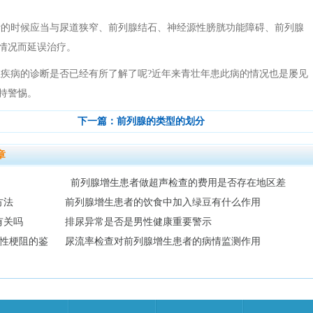
断的时候应当与尿道狭窄、前列腺结石、神经源性膀胱功能障碍、前列腺
情况而延误治疗。
疾病的诊断是否已经有所了解了呢?近年来青壮年患此病的情况也是屡见
持警惕。
下一篇：
前列腺的类型的划分
章
前列腺增生患者做超声检查的费用是否存在地区差
方法
前列腺增生患者的饮食中加入绿豆有什么作用
异
有关吗
排尿异常是否是男性健康重要警示
性梗阻的鉴
尿流率检查对前列腺增生患者的病情监测作用
别？