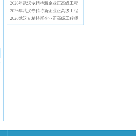
条件与材料清单全解析
实战指南：2026政策红利与通关全流
2026年武汉专精特新企业正高级工程
程详解
师认证辅导特训营：从资格审核到答
2026年武汉专精特新企业正高级工程
辩一次通关
师认证辅导全攻略，资深专家带你高
2026武汉专精特新企业正高级工程师
效通过高级职称评审
认证辅导：深度解密评审规则与通关
技巧，助你轻松拿下高工职称