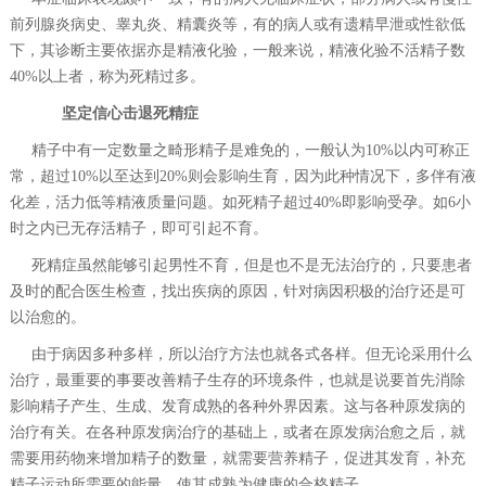
前列腺炎病史、睾丸炎、精囊炎等，有的病人或有遗精早泄或性欲低
下，其诊断主要依据亦是精液化验，一般来说，精液化验不活精子数
40%以上者，称为死精过多。
坚定信心击退死精症
精子中有一定数量之畸形精子是难免的，一般认为10%以内可称正
常，超过10%以至达到20%则会影响生育，因为此种情况下，多伴有液
化差，活力低等精液质量问题。如死精子超过40%即影响受孕。如6小
时之内已无存活精子，即可引起不育。
死精症虽然能够引起男性不育，但是也不是无法治疗的，只要患者
及时的配合医生检查，找出疾病的原因，针对病因积极的治疗还是可
以治愈的。
由于病因多种多样，所以治疗方法也就各式各样。但无论采用什么
治疗，最重要的事要改善精子生存的环境条件，也就是说要首先消除
影响精子产生、生成、发育成熟的各种外界因素。这与各种原发病的
治疗有关。在各种原发病治疗的基础上，或者在原发病治愈之后，就
需要用药物来增加精子的数量，就需要营养精子，促进其发育，补充
精子运动所需要的能量，使其成熟为健康的合格精子。