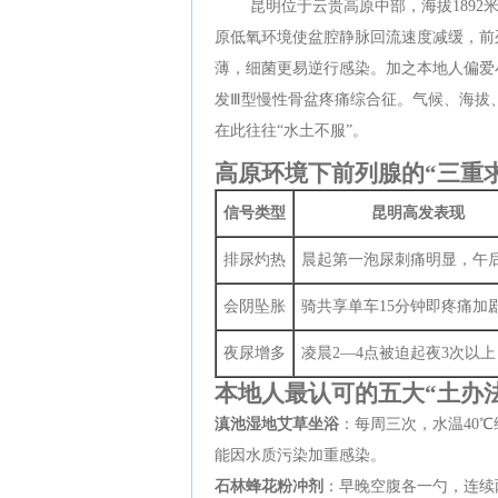
昆明位于云贵高原中部，海拔1892
原低氧环境使盆腔静脉回流速度减缓，前
薄，细菌更易逆行感染。加之本地人偏爱
发Ⅲ型慢性骨盆疼痛综合征。气候、海拔
在此往往“水土不服”。
高原环境下前列腺的“三重
信号类型
昆明高发表现
排尿灼热
晨起第一泡尿刺痛明显，午
会阴坠胀
骑共享单车15分钟即疼痛加
夜尿增多
凌晨2—4点被迫起夜3次以上
本地人最认可的五大“土办
滇池湿地艾草坐浴
：每周三次，水温40
能因水质污染加重感染。
石林蜂花粉冲剂
：早晚空腹各一勺，连续