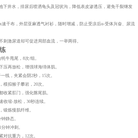
地下井水，排尿后喷洒龟头及冠状沟，降低表皮渗透压，避免干裂继发
lmax速干布，外层亚麻透气衬衫，随时增减，防止受凉后α-受体兴奋、尿流
不刺激尿道却可促进局部血流，一举两得。
练
牦牛甩尾，8次/组。
下压再放松，增强球海绵体肌。
一线，夹紧会阴2秒，15次。
，模拟猴子攀岩，20次。
都收紧肛门，强化髂尾肌。
收缩-放松，30秒连续。
停，锻炼慢肌纤维。
分钟静态。
1分钟冲刺。
紧对抗重力，12次。