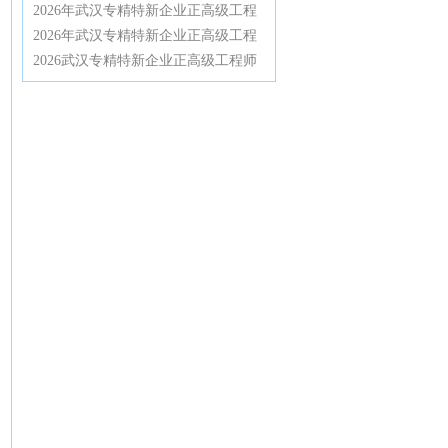
条件与材料清单全解析
实战指南：2026政策红利与通关全流
2026年武汉专精特新企业正高级工程
程详解
师认证辅导特训营：从资格审核到答
2026年武汉专精特新企业正高级工程
辩一次通关
师认证辅导全攻略，资深专家带你高
2026武汉专精特新企业正高级工程师
效通过高级职称评审
认证辅导：深度解密评审规则与通关
技巧，助你轻松拿下高工职称