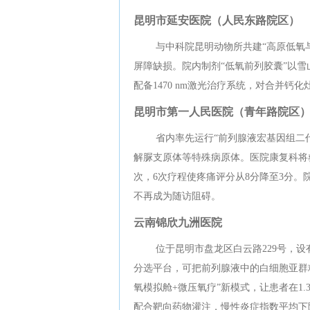
昆明市延安医院（人民东路院区）
与中科院昆明动物所共建“高原低氧与
屏障缺损。院内制剂“低氧前列胶囊”以雪山
配备1470 nm激光治疗系统，对合并钙化
昆明市第一人民医院（青年路院区
省内率先运行“前列腺液宏基因组二
解脲支原体等特殊病原体。医院康复科将彝
次，6次疗程使疼痛评分从8分降至3分。
不再成为随访阻碍。
云南锦欣九洲医院
位于昆明市盘龙区白云路229号，设
分选平台，可把前列腺液中的白细胞亚群精
氧模拟舱+微压氧疗”新模式，让患者在1.
配合靶向药物灌注，慢性炎症指数平均下降