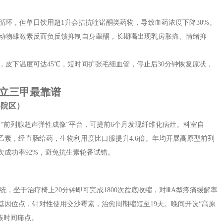
循环，但单日饮用超1升会拮抗喹诺酮类药物，导致血药浓度下降30%。
动物雄激素反而负反馈抑制自身睾酮，长期喝出现乳房胀痛、情绪抑
，皮下温度可达45℃，短时间扩张毛细血管，停止后30分钟恢复原状，
立三甲最靠谱
路院区）
“前列腺超声弹性成像”平台，可提前6个月发现纤维化病灶。科室自
乙素，经直肠给药，生物利用度比口服提升4.6倍。年均开展高原型前列
一次成功率92%，避免抗生素轮番试错。
）
统，坐于治疗椅上20分钟即可完成1800次盆底收缩，对ⅢA型疼痛缓解率
基因位点，针对性使用交沙霉素，治愈周期缩短至19天。晚间开设“高原
班族时间痛点。