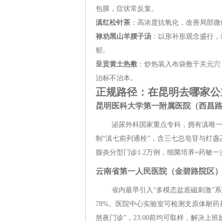
包膜，症状常反复。
滇红松针茶
：高浓度抗氧化，改善局部微
禄劝黑山羊腰子汤
：以形补形观念盛行，
郁。
呈贡黄土热敷
：炒热装入布袋敷于关元穴
治标不治本。
正规路径：在昆明去哪家公
昆明医科大学第一附属医院（西昌
泌尿外科国家重点专科，拥有滇唯一
制“滇七前列通栓”，含三七总皂苷与灯盏
腺炎分型门诊1.2万例，细菌培养+药敏
云南省第一人民医院（金碧路院区
省内最早引入“多模态盆底磁刺激”系
78%。医院中心实验室可检测支原体耐药
熬夜门诊”，23:00前均可取样，解决上