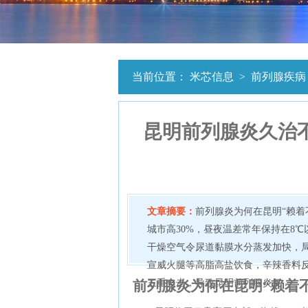
当前位置：
米芯信息
>
前列腺疾病
昆明前列腺炎久治
文章摘要：
前列腺炎为何在昆明“赖着
城市高30%，昼夜温差常年保持在8
干燥空气令尿道黏膜水分蒸发加快，
宣威火腿等高脂高盐饮食，辛辣香料
前列腺炎为何在昆明“赖着
三重夹击，导致昆明前列腺炎复...