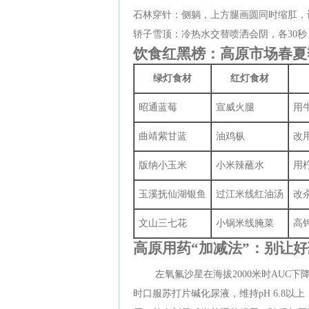
石林穿针：侧躺，上方腿画圆同时缩肛，
轿子雪顶：冷热水交替喷洒会阴，各30秒
饮食红黑榜：高原市场春夏
绿灯食材
红灯食材
昭通蓝莓
宣威火腿
用
曲靖紫甘蓝
油鸡枞
改
版纳小玉米
小米辣蘸水
用
玉溪抚仙湖银鱼
过江米线红油汤
改
文山三七花
小锅米线腌菜
高
高原用药“加减法”：别让
左氧氟沙星在海拔2000米时AUC下降
时口服苏打片碱化尿液，维持pH 6.8