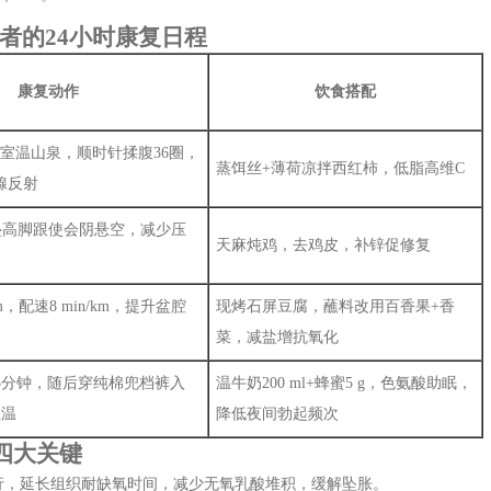
患者的24小时康复日程
康复动作
饮食搭配
ml室温山泉，顺时针揉腹36圈，
蒸饵丝+薄荷凉拌西红柿，低脂高维C
腺反射
垫高脚跟使会阴悬空，减少压
天麻炖鸡，去鸡皮，补锌促修复
，配速8 min/km，提升盆腔
现烤石屏豆腐，蘸料改用百香果+香
菜，减盐增抗氧化
15分钟，随后穿纯棉兜档裤入
温牛奶200 ml+蜂蜜5 g，色氨酸助眠，
恒温
降低夜间勃起频次
的四大关键
行，延长组织耐缺氧时间，减少无氧乳酸堆积，缓解坠胀。