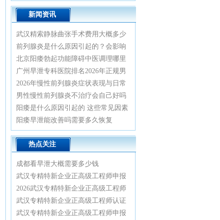
新闻资讯
武汉精索静脉曲张手术费用大概多少
钱
前列腺炎是什么原因引起的？会影响
生育吗
北京阳痿勃起功能障碍中医调理哪里
看比较好
广州早泄专科医院排名2026年正规男
科诊疗指南
2026年慢性前列腺炎症状表现与日常
预防治疗方法
男性慢性前列腺炎不治疗会自己好吗
阳痿是什么原因引起的 这些常见因素
要重视
阳痿早泄能改善吗需要多久恢复
热点关注
成都看早泄大概需要多少钱
武汉专精特新企业正高级工程师申报
认证全流程实战辅导与业绩材料优化
2026武汉专精特新企业正高级工程师
指南2026
认证绿色通道：专家一对一精准辅
武汉专精特新企业正高级工程师认证
导，轻松通关正高评审
辅导：2026年绿色通道已开启，申报
武汉专精特新企业正高级工程师申报