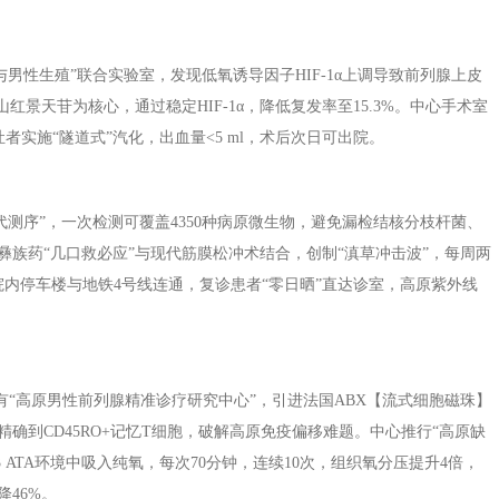
男性生殖”联合实验室，发现低氧诱导因子HIF-1α上调导致前列腺上皮
红景天苷为核心，通过稳定HIF-1α，降低复发率至15.3%。中心手术室
灶者实施“隧道式”汽化，出血量<5 ml，术后次日可出院。
）
代测序”，一次检测可覆盖4350种病原微生物，避免漏检结核分枝杆菌、
族药“几口救必应”与现代筋膜松冲术结合，创制“滇草冲击波”，每周两
院内停车楼与地铁4号线连通，复诊患者“零日晒”直达诊室，高原紫外线
有“高原男性前列腺精准诊疗研究中心”，引进法国ABX【流式细胞磁珠】
确到CD45RO+记忆T细胞，破解高原免疫偏移难题。中心推行“高原缺
3 ATA环境中吸入纯氧，每次70分钟，连续10次，组织氧分压提升4倍，
46%。