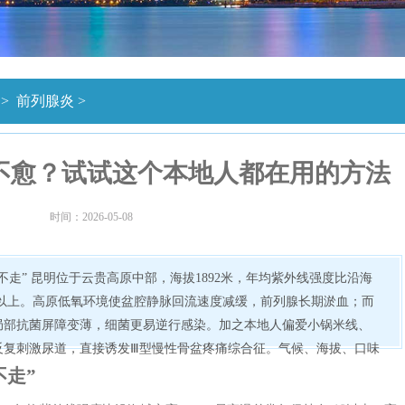
>
前列腺炎
>
不愈？试试这个本地人都在用的方法
时间：2026-05-08
不走” 昆明位于云贵高原中部，海拔1892米，年均紫外线强度比沿海
℃以上。高原低氧环境使盆腔静脉回流速度减缓，前列腺长期淤血；而
局部抗菌屏障变薄，细菌更易逆行感染。加之本地人偏爱小锅米线、
反复刺激尿道，直接诱发Ⅲ型慢性骨盆疼痛综合征。气候、海拔、口味
不走”