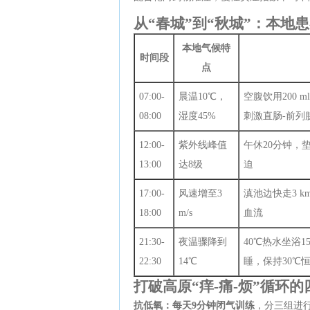
从“春城”到“秋城”：本地
本地气候特
时间段
点
07:00-
晨温10℃，
空腹饮用200 
08:00
湿度45%
刺激直肠-前列
12:00-
紫外线峰值
午休20分钟，
13:00
达8级
迫
17:00-
风速增至3
滇池边快走3 km
18:00
m/s
血流
21:30-
夜温骤降到
40℃热水坐浴
22:30
14℃
睡，保持30℃
打破高原“痒-痛-烦”循环
抗低氧：每天9分钟闭气训练
，分三组进