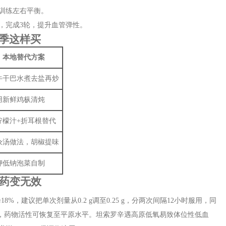
训练左右平衡。
，完成3轮，提升血管弹性。
季这样买
本地替代方案
牛干巴水煮去盐再炒
用新鲜鸡枞清炖
柠檬汁+折耳根替代
汆汤做法，胡椒提味
钾低钠泡菜自制
好药变无效
18%，建议把单次剂量从0.2 g调至0.25 g，分两次间隔12小时服用，同
以上，药物活性可恢复至平原水平。坦索罗辛遇高原低氧易致体位性低血