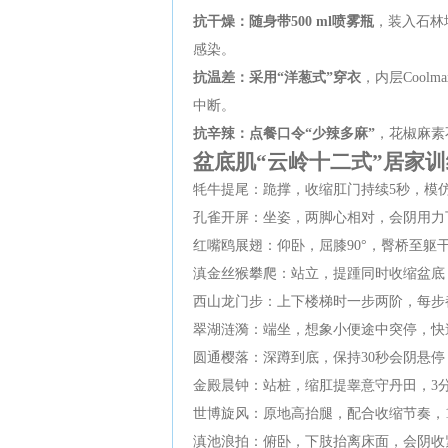
抗干燥：随身带500 ml喷雾瓶
，装入石林
感染。
抗温差：采用“洋葱式”穿衣
，内层Coo
中断。
抗辛辣：点餐口令“少辣多麻”
，花椒麻素
盆底肌“云岭十二式”居家训
牦牛提尾：跪撑，收缩肛门持续5秒，模仿
孔雀开屏：坐姿，两脚心相对，会阴用力
红嘴鸥展翅：仰卧，屈膝90°，臀桥至躯干
滇金丝猴攀爬：站立，提踵同时收缩盆底
西山龙门步：上下楼梯时一步两阶，每步
翠湖涟漪：端坐，想象小便途中突停，快速
圆通樱落：深蹲到底，保持30秒会阴悬
金殿晨钟：站桩，缩肛提睾意守丹田，3
世博旋风：原地高抬腿，配合收缩节奏，
滇池浪拍：俯卧，下肢抬离床面，会阴收