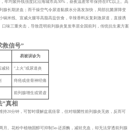
米，年均紫外线强度比沿海城市高30%，昼夜温差常年保持在8℃以上。高
列腺长期淤血；而干燥空气令尿道黏膜水分蒸发加快，局部抗菌屏障变
小锅米线、宣威火腿等高脂高盐饮食，辛辣香料反复刺激尿道，直接诱
、口味三重夹击，导致昆明前列腺炎复发率居全国前列，传统抗生素方案
求救信号”
易被误诊为
后减轻
“上火”或尿道炎
剧
痔疮或坐骨神经痛
前列腺增生或肾虚
法”真相
℃维持20分钟，可暂时缓解盆底痉挛，但对细菌性前列腺炎无效，反而可
两月。花粉中植物固醇可抑制5α-还原酶，减轻充血，却无法穿透前列腺